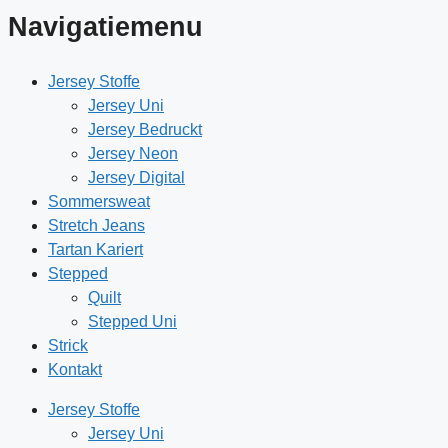
Navigatiemenu
Jersey Stoffe
Jersey Uni
Jersey Bedruckt
Jersey Neon
Jersey Digital
Sommersweat
Stretch Jeans
Tartan Kariert
Stepped
Quilt
Stepped Uni
Strick
Kontakt
Jersey Stoffe
Jersey Uni