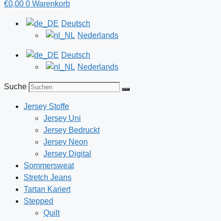
€
0,00
0
Warenkorb
Deutsch
Nederlands
Deutsch
Nederlands
Suche
Jersey Stoffe
Jersey Uni
Jersey Bedruckt
Jersey Neon
Jersey Digital
Sommersweat
Stretch Jeans
Tartan Kariert
Stepped
Quilt