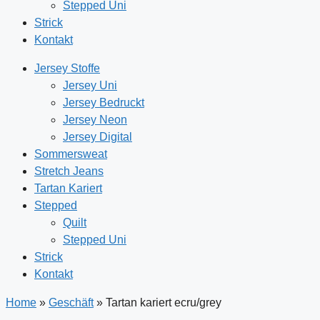
Stepped Uni
Strick
Kontakt
Jersey Stoffe
Jersey Uni
Jersey Bedruckt
Jersey Neon
Jersey Digital
Sommersweat
Stretch Jeans
Tartan Kariert
Stepped
Quilt
Stepped Uni
Strick
Kontakt
Home
»
Geschäft
»
Tartan kariert ecru/grey