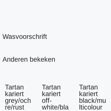
Wasvoorschrift
Anderen bekeken
Tartan
Tartan
Tartan
kariert
kariert
kariert
grey/och
off-
black/mu
re/rust
white/bla
lticolour