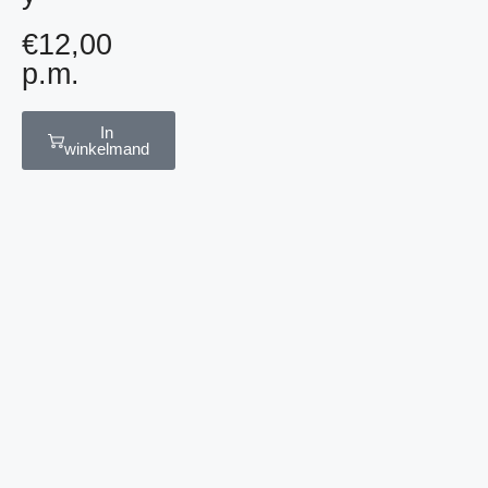
€
12,00
p.m.
In
winkelmand