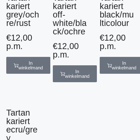
kariert
kariert
kariert
grey/och
off-
black/mu
re/rust
white/bla
lticolour
ck/ochre
€
12,00
€
12,00
p.m.
€
12,00
p.m.
p.m.
In
In
winkelmand
winkelmand
In
winkelmand
Tartan
kariert
ecru/gre
y