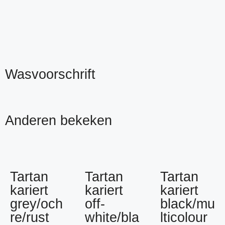
Wasvoorschrift
Anderen bekeken
Tartan
Tartan
Tartan
kariert
kariert
kariert
grey/och
off-
black/mu
re/rust
white/bla
lticolour